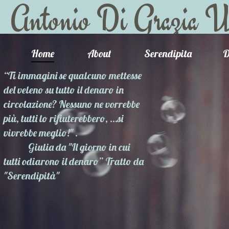
Antonio Di Grazia W
Home
About
Serendipita
D
“Ti immagini se qualcuno mettesse
del veleno su tutto il denaro in
circolazione? Nessuno ne vorrebbe
più, tutti lo rifiuterebbero, …si
vivrebbe meglio!" .
Giulia da "Il giorno in cui
tutti odiarono il denaro” Tratto da
"Serendipità"